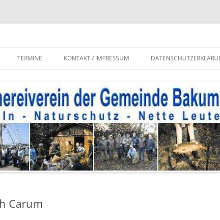
r Gemeinde Bakum e.V.
TERMINE
KONTAKT / IMPRESSUM
DATENSCHUTZERKLÄRU
N DES
BEI UNS
ch Carum